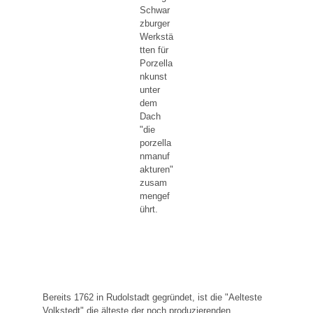
Schwar
zburger
Werkstä
tten für
Porzella
nkunst
unter
dem
Dach
"die
porzella
nmanuf
akturen"
zusam
mengef
ührt.
Bereits 1762 in Rudolstadt gegründet, ist die "Aelteste
Volkstedt" die älteste der noch produzierenden