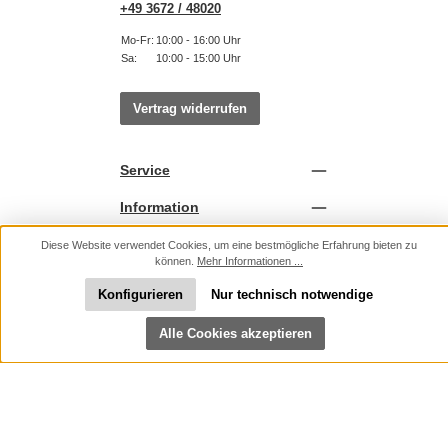
gegründet. Zu Weltgeltung gelangte die renommierte
Thüringer Manufaktur durch ihre seit 1849 auf Anregung
von Gottfried Henklein gefertigten Lithophanien: ...
Diese Website verwendet Cookies, um eine bestmögliche Erfahrung bieten zu
können.
Mehr Informationen ...
Adresse
Konfigurieren
Nur technisch notwendige
Kontaktinformationen
Werkzeugleiste anzeigen
Alle Cookies akzeptieren
+49 3672 / 48020
Mo-Fr:
10:00 - 16:00 Uhr
Sa:
10:00 - 15:00 Uhr