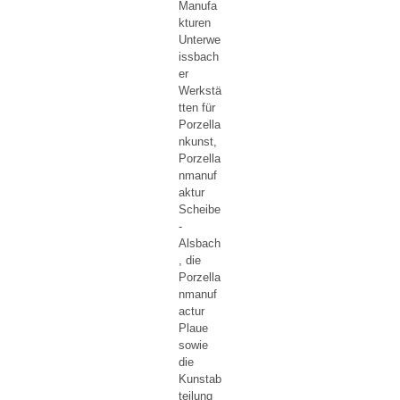
Manufa
kturen
Unterwe
issbach
er
Werkstä
tten für
Porzella
nkunst,
Porzella
nmanuf
aktur
Scheibe
-
Alsbach
, die
Porzella
nmanuf
actur
Plaue
sowie
die
Kunstab
teilung