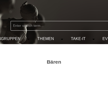
NGRUPPEN
THEMEN
TAKE-IT
EV
from the category MARKEN
e the dropdown menu from the category KÜNSTLER
Open or close the dropdown menu from the
Open or close the dropdow
Open or c
Bären