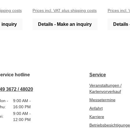
Alle unsere
Porzellan 
hipping costs
Prices incl. VAT plus shipping costs
Prices incl.
eigenen Ma
Deutschlan
 inquiry
Details - Make an inquiry
Details
ervice hotline
Service
Veranstaltungen /
49 3672 / 48020
Kartenvorverkauf
Messetermine
on -
9:00 AM -
hu:
16:00 PM
Anfahrt
9:00 AM -
ri:
Karriere
12:00 PM
Betriebsbesichtigung