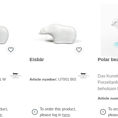
Eisbär
Polar be
Das Kunstw
1 W
Article number:
U7001 BIS
Porzellanfi
behutsam f
dekoriert. 
Article nu
diese klein
typischen 
duct,
To order this product,
To ord
dekorative
e
.
please log in
here
.
pleas