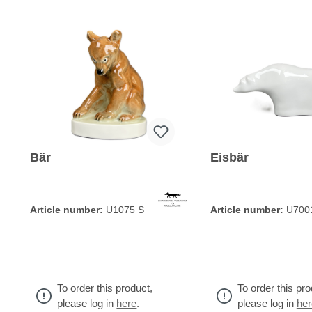
Bär
Eisbär
Article number:
U1075 S
Article number:
U700
To order this product,
To order this pro
please log in
here
.
please log in
her