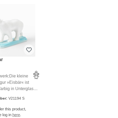
ar
erk:Die kleine
gur »Eisbär« ist
arbig in Unterglasur
Kati Zorn gestaltete
mber:
V21194 S
e Figur in der für sie
Technik. Ein kleines
er this product,
s Schmuckstück.
e log in
here
.