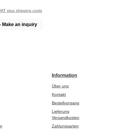
 Artikel aus feinstem
werden in unseren
 VAT plus shipping costs
nufakturen in
d hergestellt.
 - Make an inquiry
Information
Über uns
Kontakt
Bestellvorgang
Lieferung
Versandkosten
en
Zahlungsarten