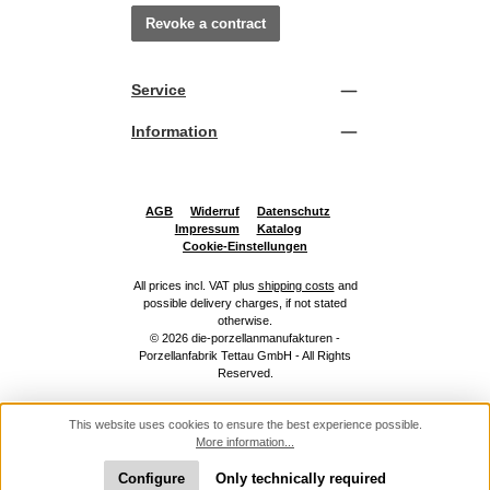
Revoke a contract
Service
Information
AGB
Widerruf
Datenschutz
Impressum
Katalog
Cookie-Einstellungen
All prices incl. VAT plus
shipping costs
and
possible delivery charges, if not stated
otherwise.
© 2026 die-porzellanmanufakturen -
Porzellanfabrik Tettau GmbH - All Rights
Reserved.
This website uses cookies to ensure the best experience possible.
More information...
Configure
Only technically required