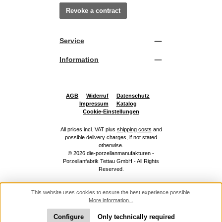
Revoke a contract
Service
Information
AGB
Widerruf
Datenschutz
Impressum
Katalog
Cookie-Einstellungen
All prices incl. VAT plus
shipping costs
and
possible delivery charges, if not stated
otherwise.
© 2026 die-porzellanmanufakturen -
Porzellanfabrik Tettau GmbH - All Rights
Reserved.
This website uses cookies to ensure the best experience possible.
More information...
Configure
Only technically required