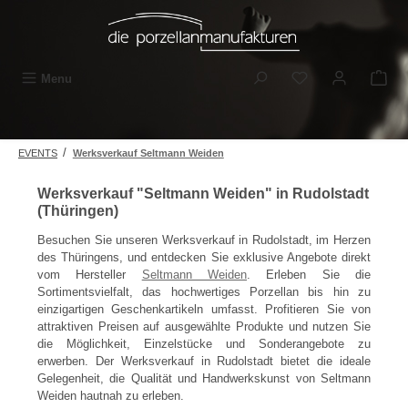
Skip to main content
You have 0 wishli
Menu
/
EVENTS
Werksverkauf Seltmann Weiden
Werksverkauf "Seltmann Weiden" in Rudolstadt
(Thüringen)
Besuchen Sie unseren Werksverkauf in Rudolstadt, im Herzen
des Thüringens, und entdecken Sie exklusive Angebote direkt
vom Hersteller
Seltmann Weiden
. Erleben Sie die
Sortimentsvielfalt, das hochwertiges Porzellan bis hin zu
einzigartigen Geschenkartikeln umfasst. Profitieren Sie von
attraktiven Preisen auf ausgewählte Produkte und nutzen Sie
die Möglichkeit, Einzelstücke und Sonderangebote zu
erwerben. Der Werksverkauf in Rudolstadt bietet die ideale
Gelegenheit, die Qualität und Handwerkskunst von Seltmann
Weiden hautnah zu erleben.