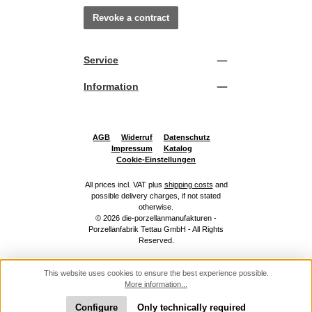
Revoke a contract
Service
Information
AGB
Widerruf
Datenschutz
Impressum
Katalog
Cookie-Einstellungen
All prices incl. VAT plus
shipping costs
and
possible delivery charges, if not stated
otherwise.
© 2026 die-porzellanmanufakturen -
Porzellanfabrik Tettau GmbH - All Rights
Reserved.
This website uses cookies to ensure the best experience possible.
More information...
Configure
Only technically required