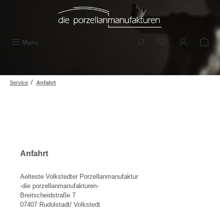
Skip to main content
You have 0 wishli
Menu
/
Service
Anfahrt
Anfahrt
Aelteste Volkstedter Porzellanmanufaktur
-die porzellanmanufakturen-
Breitscheidstraße 7
07407 Rudolstadt/ Volkstedt