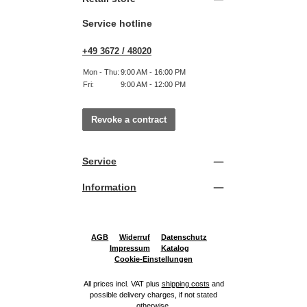
Service hotline
+49 3672 / 48020
Mon - Thu:
9:00 AM - 16:00 PM
Fri:
9:00 AM - 12:00 PM
Revoke a contract
Service
Information
AGB
Widerruf
Datenschutz
Impressum
Katalog
Cookie-Einstellungen
All prices incl. VAT plus
shipping costs
and
possible delivery charges, if not stated
otherwise.