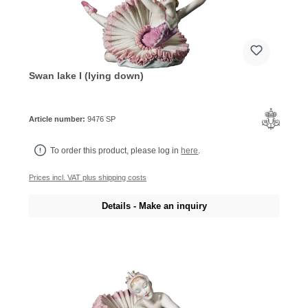
Swan lake I (lying down)
Article number:
9476 SP
To order this product, please log in
here
.
Prices incl. VAT plus shipping costs
Details - Make an inquiry