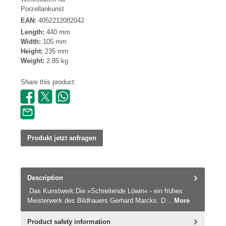
Porzellankunst
EAN:
4052212082042
Length:
440 mm
Width:
105 mm
Height:
235 mm
Weight:
2.85 kg
Share this product:
Produkt jetzt anfragen
Description
Das Kunstwerk:Die »Schreitende Löwin« - ein frühes
Meisterwerk des Bildhauers Gerhard Marcks. D…
More
Product safety information