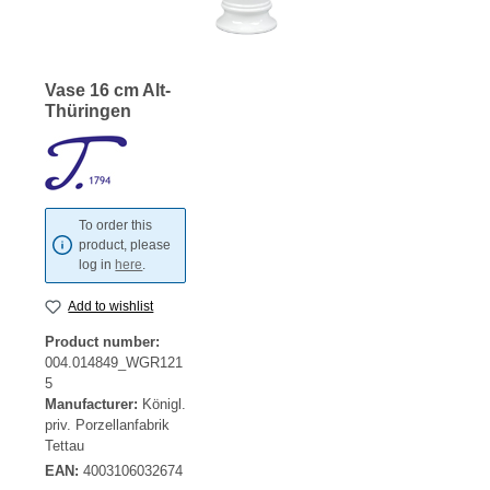
Vase 16 cm Alt-
Thüringen
To order this
product, please
log in
here
.
Add to wishlist
Product number:
004.014849_WGR121
5
Manufacturer:
Königl.
priv. Porzellanfabrik
Tettau
EAN:
4003106032674