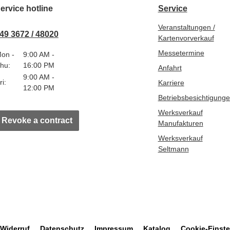
ervice hotline
Service
Veranstaltungen /
49 3672 / 48020
Kartenvorverkauf
Messetermine
on -
9:00 AM -
hu:
16:00 PM
Anfahrt
9:00 AM -
ri:
Karriere
12:00 PM
Betriebsbesichtigung
Werksverkauf
Revoke a contract
Manufakturen
Werksverkauf
Seltmann
Widerruf
Datenschutz
Impressum
Katalog
Cookie-Einste