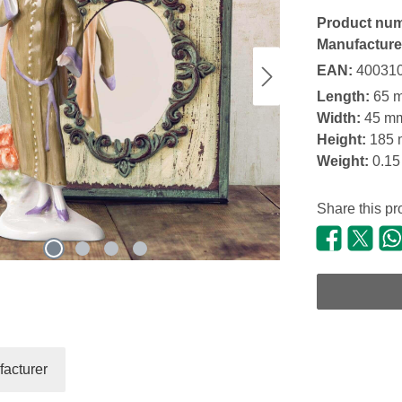
Product nu
Manufacture
EAN:
40031
Length:
65 
Width:
45 m
Height:
185
Weight:
0.15
Share this pr
acturer