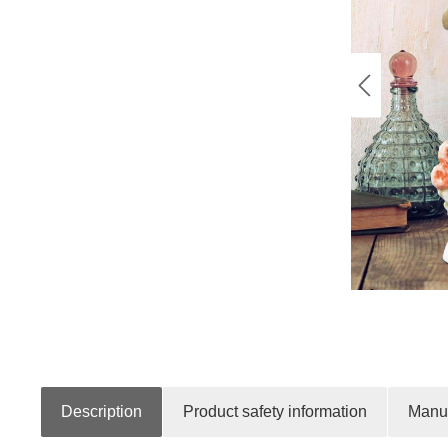
Description
Product safety information
Manuf