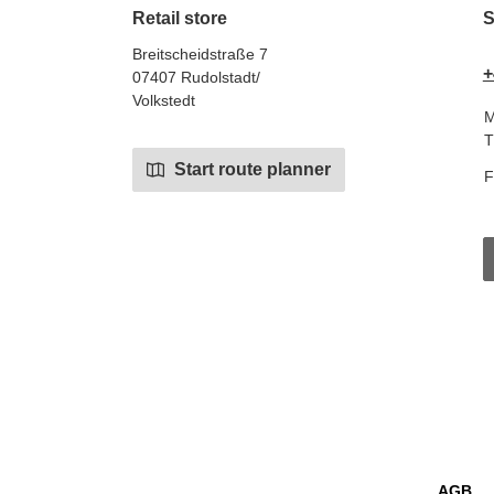
Retail store
S
Breitscheidstraße 7
+
07407 Rudolstadt/
Volkstedt
M
T
Start route planner
F
AGB