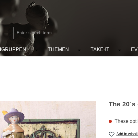
NGRUPPEN
THEMEN
TAKE-IT
EV
from the category MARKEN
e the dropdown menu from the category KÜNSTLER
Open or close the dropdown menu from the
Open or close the dropdow
Open or c
The 20´s 
These optio
Add to wishli