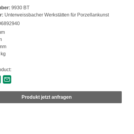
mber:
9930 BT
r:
Unterweissbacher Werkstätten für Porzellankunst
06892940
mm
m
 mm
 kg
oduct:
Produkt jetzt anfragen