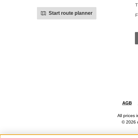
T
Start route planner
F
AGB
All prices 
© 2026 d