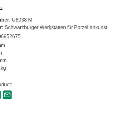
st
mber:
U6038 M
r:
Schwarzburger Werkstätten für Porzellankunst
06952675
mm
m
 mm
 kg
oduct: