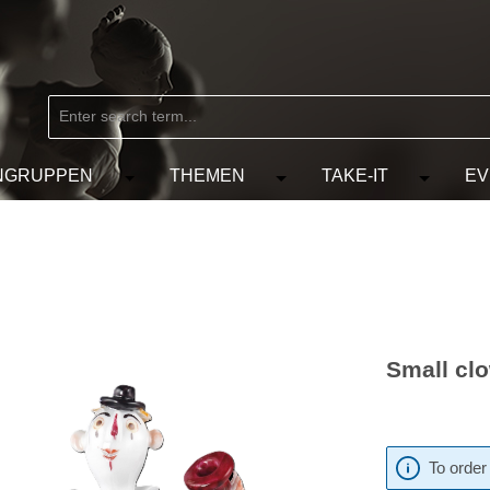
NGRUPPEN
THEMEN
TAKE-IT
EV
from the category MARKEN
e the dropdown menu from the category KÜNSTLER
Open or close the dropdown menu from the
Open or close the dropdow
Open or c
Small clo
To order 