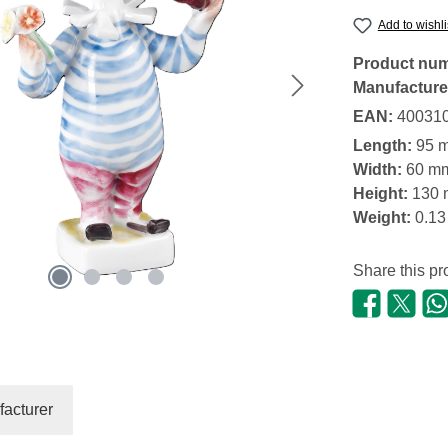
Add to wishli
Product nu
Manufacture
EAN:
40031
Length:
95 
Width:
60 m
Height:
130
Weight:
0.13
Share this pr
acturer