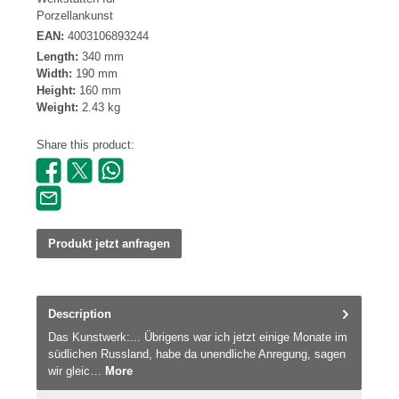
Porzellankunst
EAN:
4003106893244
Length:
340 mm
Width:
190 mm
Height:
160 mm
Weight:
2.43 kg
Share this product:
Produkt jetzt anfragen
Description
Das Kunstwerk:... Übrigens war ich jetzt einige Monate im
südlichen Russland, habe da unendliche Anregung, sagen
wir gleic…
More