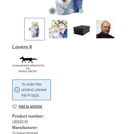
Lovers II
To order this
product, please
log in
here
.
Add to wishlist
Product number:
U6043 M
Manufacturer:
Schwarzburger