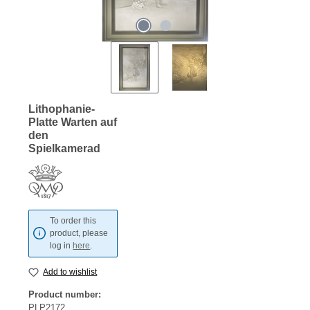
Lithophanie-
Platte Warten auf
den
Spielkamerad
To order this
product, please
log in
here
.
Add to wishlist
Product number:
PLP2172