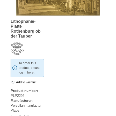
Lithophanie-
Platte
Rothenburg ob
der Tauber
To order this
product, please
log in
here
.
Add to wishlist
Product number:
PLP2292
Manufacturer:
Porzellanmanufactur
Plaue