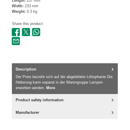
Length:
137 mm
Width:
233 mm
Weight:
0.3 kg
Share this product:
Description
Der Preis bezieht sich auf die abgebildete Lithophanie.Die
Halterung kann separat in der Warengruppe Lampen
erworben werden.
More
Product safety information
Manufacturer