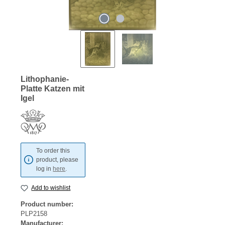
Lithophanie-
Platte Katzen mit
Igel
To order this
product, please
log in
here
.
Add to wishlist
Product number:
PLP2158
Manufacturer: