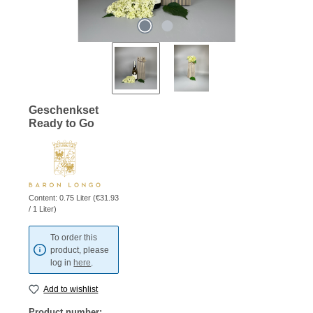
Geschenkset
Ready to Go
Content:
0.75 Liter
(€31.93
/ 1 Liter)
To order this
product, please
log in
here
.
Add to wishlist
Product number: