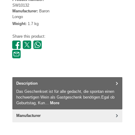
SW10132
Manufacturer:
Baron
Longo
Weight:
1.7 kg
Share this product:
Description
Das Geschenkset ist für alle gedacht, die spontan einen
hochwertigen Wein als Gastgeschenk benötigen.Egal ob
Geburtstag, Kun…
More
Manufacturer