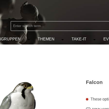
NGRUPPEN
THEMEN
TAKE-IT
EV
from the category MARKEN
e the dropdown menu from the category KÜNSTLER
Open or close the dropdown menu from the
Open or close the dropdow
Open or c
Falcon
These optio