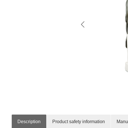
Description
Product safety information
Manuf