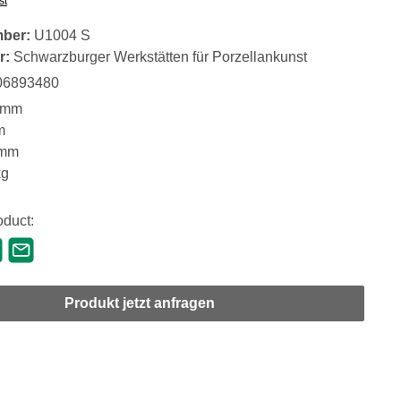
st
mber:
U1004 S
r:
Schwarzburger Werkstätten für Porzellankunst
06893480
 mm
m
 mm
kg
oduct:
Produkt jetzt anfragen