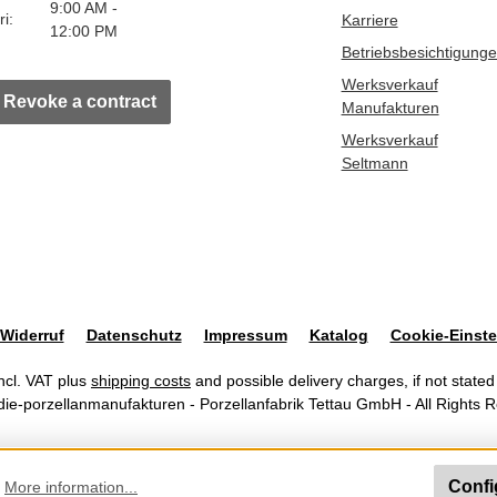
9:00 AM -
ri:
Karriere
12:00 PM
Betriebsbesichtigung
Werksverkauf
Revoke a contract
Manufakturen
Werksverkauf
Seltmann
Widerruf
Datenschutz
Impressum
Katalog
Cookie-Einste
incl. VAT plus
shipping costs
and possible delivery charges, if not stated
ie-porzellanmanufakturen - Porzellanfabrik Tettau GmbH - All Rights 
Confi
.
More information...