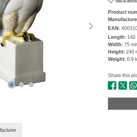
Add to wishli
Product nu
Manufacture
EAN:
40031
Length:
140
Width:
75 m
Height:
240
Weight:
0.9 
Share this pr
acturer