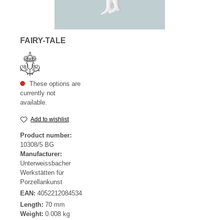
FAIRY-TALE
These options are
currently not
available.
Add to wishlist
Product number:
10308/5 BG
Manufacturer:
Unterweissbacher
Werkstätten für
Porzellankunst
EAN:
4052212084534
Length:
70 mm
Weight:
0.008 kg