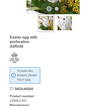
Easter egg with
perforation
daffodil
To order this
product, please
log in
here
.
Add to wishlist
Product number:
10389/4 BIS
Manufacturer: