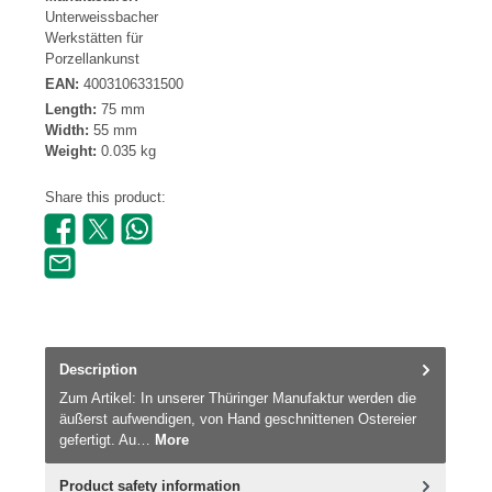
Unterweissbacher
Werkstätten für
Porzellankunst
EAN:
4003106331500
Length:
75 mm
Width:
55 mm
Weight:
0.035 kg
Share this product:
Description
Zum Artikel: In unserer Thüringer Manufaktur werden die
äußerst aufwendigen, von Hand geschnittenen Ostereier
gefertigt. Au…
More
Product safety information