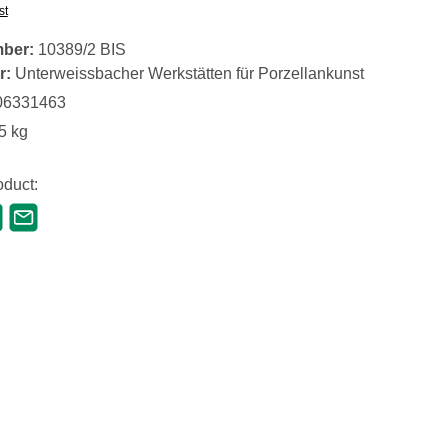
st
mber:
10389/2 BIS
r:
Unterweissbacher Werkstätten für Porzellankunst
06331463
5 kg
oduct: