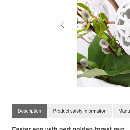
Description
Product safety information
Manuf
Easter egg with perf.golden forest rain