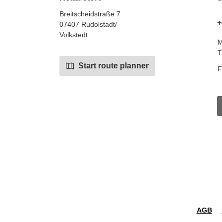
Breitscheidstraße 7
+
07407 Rudolstadt/
Volkstedt
M
T
Start route planner
F
AGB