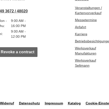
Veranstaltungen /
49 3672 / 48020
Kartenvorverkauf
Messetermine
on -
9:00 AM -
hu:
16:00 PM
Anfahrt
9:00 AM -
ri:
Karriere
12:00 PM
Betriebsbesichtigung
Werksverkauf
Revoke a contract
Manufakturen
Werksverkauf
Seltmann
Widerruf
Datenschutz
Impressum
Katalog
Cookie-Einste