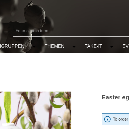
NGRUPPEN
THEMEN
TAKE-IT
EV
from the category MARKEN
e the dropdown menu from the category KÜNSTLER
Open or close the dropdown menu from the
Open or close the dropdow
Open or c
Easter eg
To order 