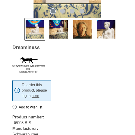
Dreaminess
To order this
product, please
log in
here
.
Add to wishlist
Product number:
U6003 BIS
Manufacturer:
Schwarzburger