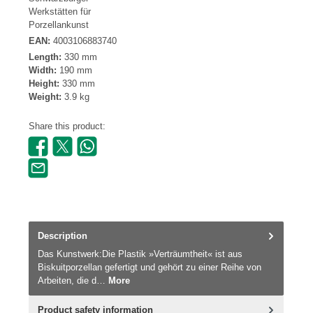
Werkstätten für
Porzellankunst
EAN:
4003106883740
Length:
330 mm
Width:
190 mm
Height:
330 mm
Weight:
3.9 kg
Share this product:
Description
Das Kunstwerk:Die Plastik »Verträumtheit« ist aus
Biskuitporzellan gefertigt und gehört zu einer Reihe von
Arbeiten, die d…
More
Product safety information