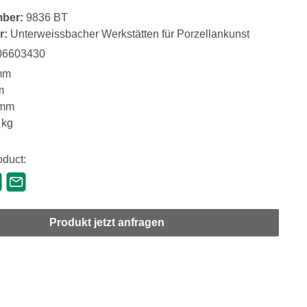
mber:
9836 BT
r:
Unterweissbacher Werkstätten für Porzellankunst
06603430
mm
m
 mm
 kg
oduct:
Produkt jetzt anfragen