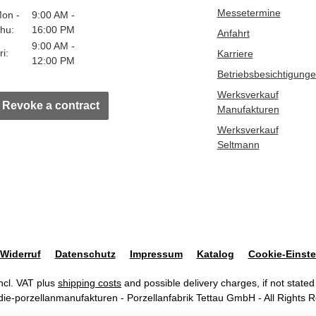
Messetermine
on -
9:00 AM -
hu:
16:00 PM
Anfahrt
9:00 AM -
ri:
Karriere
12:00 PM
Betriebsbesichtigung
Werksverkauf
Revoke a contract
Manufakturen
Werksverkauf
Seltmann
Widerruf
Datenschutz
Impressum
Katalog
Cookie-Einste
incl. VAT plus
shipping costs
and possible delivery charges, if not stated
ie-porzellanmanufakturen - Porzellanfabrik Tettau GmbH - All Rights 