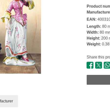
Product nu
Manufacture
EAN:
40031
Length:
80 
Width:
80 m
Height:
200
Weight:
0.38
Share this pr
acturer