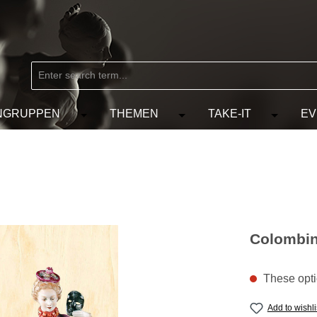
NGRUPPEN
THEMEN
TAKE-IT
EV
from the category MARKEN
e the dropdown menu from the category KÜNSTLER
Open or close the dropdown menu from the
Open or close the dropdow
Open or c
Colombi
These optio
Add to wishli