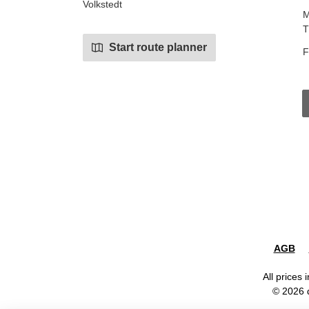
Volkstedt
M
T
Start route planner
F
AGB
All prices 
© 2026 d