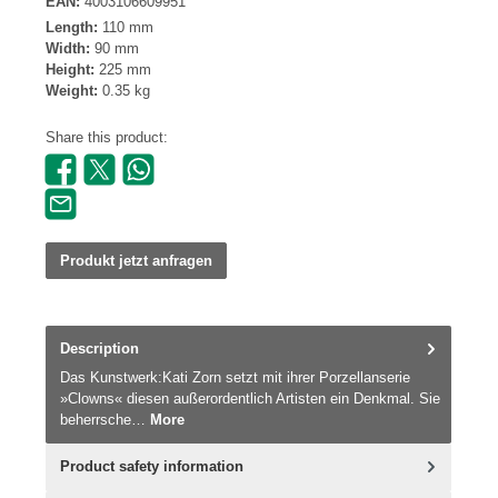
EAN:
4003106609951
Length:
110 mm
Width:
90 mm
Height:
225 mm
Weight:
0.35 kg
Share this product:
Produkt jetzt anfragen
Description
Das Kunstwerk:Kati Zorn setzt mit ihrer Porzellanserie
»Clowns« diesen außerordentlich Artisten ein Denkmal. Sie
beherrsche…
More
Product safety information