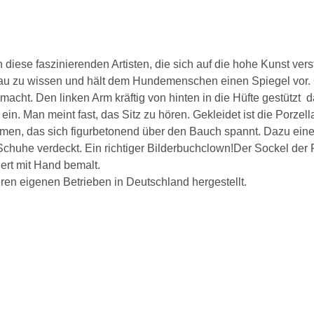
 diese faszinierenden Artisten, die sich auf die hohe Kunst v
 zu wissen und hält dem Hundemenschen einen Spiegel vor. G
cht. Den linken Arm kräftig von hinten in die Hüfte gestützt  
in. Man meint fast, das Sitz zu hören. Gekleidet ist die Porzell
, das sich figurbetonend über den Bauch spannt. Dazu eine 
n Schuhe verdeckt. Ein richtiger Bilderbuchclown!Der Sockel der 
iert mit Hand bemalt.
eren eigenen Betrieben in Deutschland hergestellt.