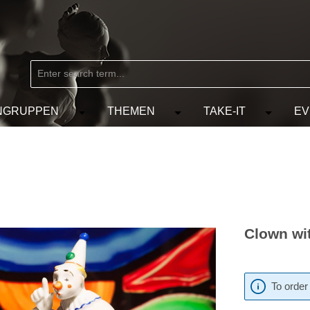
NGRUPPEN
THEMEN
TAKE-IT
EV
from the category MARKEN
e the dropdown menu from the category KÜNSTLER
Open or close the dropdown menu from the
Open or close the dropdow
Open or c
Clown wi
To order 