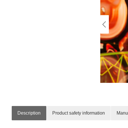
Description
Product safety information
Manuf