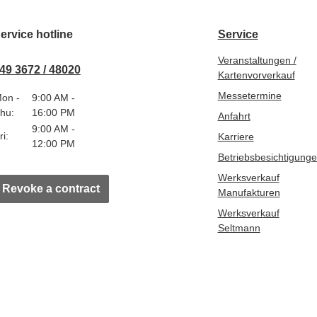
ervice hotline
Service
Veranstaltungen /
49 3672 / 48020
Kartenvorverkauf
Messetermine
on -
9:00 AM -
hu:
16:00 PM
Anfahrt
9:00 AM -
ri:
Karriere
12:00 PM
Betriebsbesichtigung
Werksverkauf
Revoke a contract
Manufakturen
Werksverkauf
Seltmann