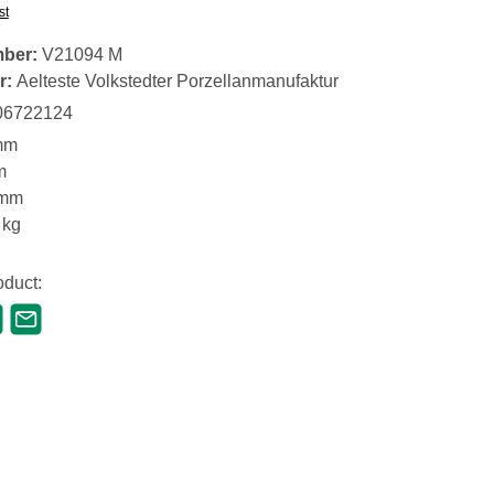
st
mber:
V21094 M
r:
Aelteste Volkstedter Porzellanmanufaktur
06722124
mm
m
 mm
 kg
oduct: