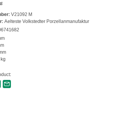
st
mber:
V21092 M
r:
Aelteste Volkstedter Porzellanmanufaktur
06741682
mm
mm
 mm
 kg
oduct: