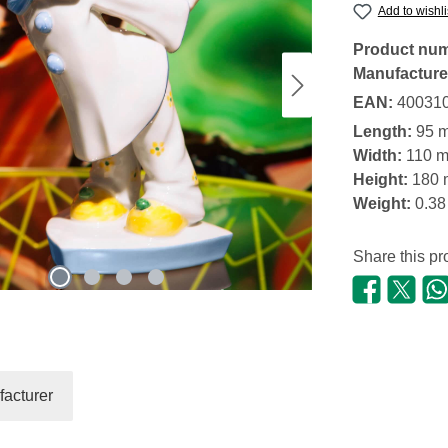
Add to wishli
Product nu
Manufacture
EAN:
40031
Length:
95 
Width:
110 
Height:
180
Weight:
0.38
Share this pr
acturer