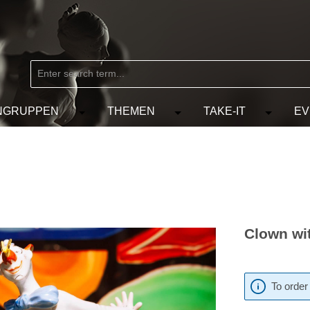
NGRUPPEN
THEMEN
TAKE-IT
EV
from the category MARKEN
e the dropdown menu from the category KÜNSTLER
Open or close the dropdown menu from the
Open or close the dropdow
Open or c
Clown wit
To order 