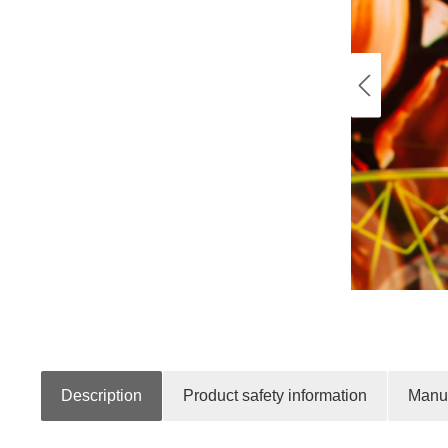
Description
Product safety information
Manuf