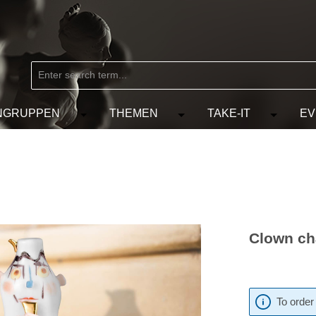
NGRUPPEN
THEMEN
TAKE-IT
EV
from the category MARKEN
e the dropdown menu from the category KÜNSTLER
Open or close the dropdown menu from the
Open or close the dropdow
Open or c
Clown cha
To order 