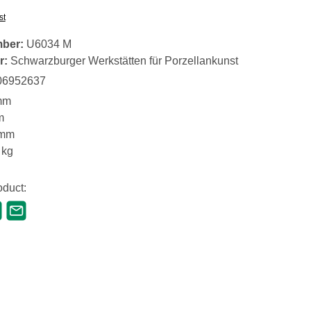
st
mber:
U6034 M
r:
Schwarzburger Werkstätten für Porzellankunst
06952637
mm
m
 mm
 kg
oduct: