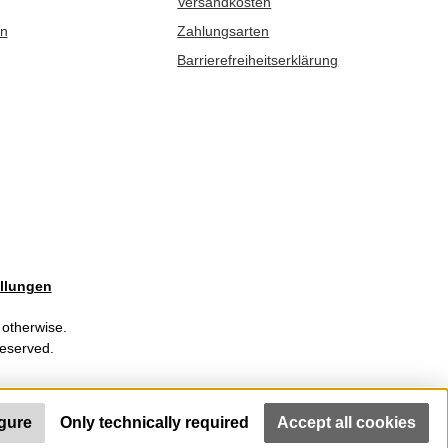
Versandkosten
en
Zahlungsarten
Barrierefreiheitserklärung
llungen
 otherwise.
Reserved.
gure
Only technically required
Accept all cookies