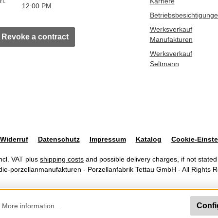
ri:
Karriere
12:00 PM
Betriebsbesichtigung
Werksverkauf
Revoke a contract
Manufakturen
Werksverkauf
Seltmann
Widerruf
Datenschutz
Impressum
Katalog
Cookie-Einste
incl. VAT plus
shipping costs
and possible delivery charges, if not stated
ie-porzellanmanufakturen - Porzellanfabrik Tettau GmbH - All Rights 
Confi
.
More information...