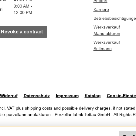
Anfahrt
9:00 AM -
ri:
Karriere
12:00 PM
Betriebsbesichtigung
Werksverkauf
Revoke a contract
Manufakturen
Werksverkauf
Seltmann
Widerruf
Datenschutz
Impressum
Katalog
Cookie-Einste
incl. VAT plus
shipping costs
and possible delivery charges, if not stated
ie-porzellanmanufakturen - Porzellanfabrik Tettau GmbH - All Rights 