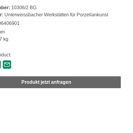
mber:
10306/2 BG
r:
Unterweissbacher Werkstätten für Porzellankunst
06406901
mm
7 kg
oduct:
Produkt jetzt anfragen