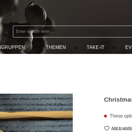
NGRUPPEN
THEMEN
TAKE-IT
EV
from the category MARKEN
e the dropdown menu from the category KÜNSTLER
Open or close the dropdown menu from the
Open or close the dropdow
Open or c
Christma
These optio
Add to wishli