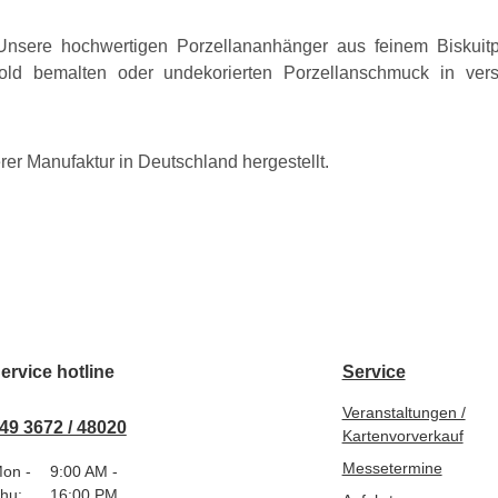
. Unsere hochwertigen Porzellananhänger aus feinem Biskuit
 Gold bemalten oder undekorierten Porzellanschmuck in v
rer Manufaktur in Deutschland hergestellt.
ervice hotline
Service
Veranstaltungen /
49 3672 / 48020
Kartenvorverkauf
Messetermine
on -
9:00 AM -
hu:
16:00 PM