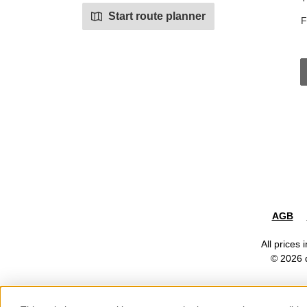
Start route planner
F
AGB
All prices 
© 2026 d
Show toolbar