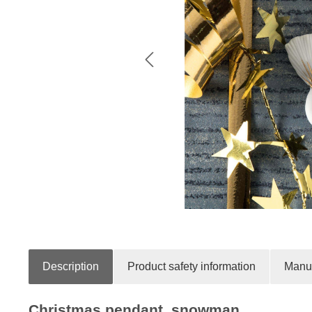
Description
Product safety information
Manuf
Christmas pendant, snowman