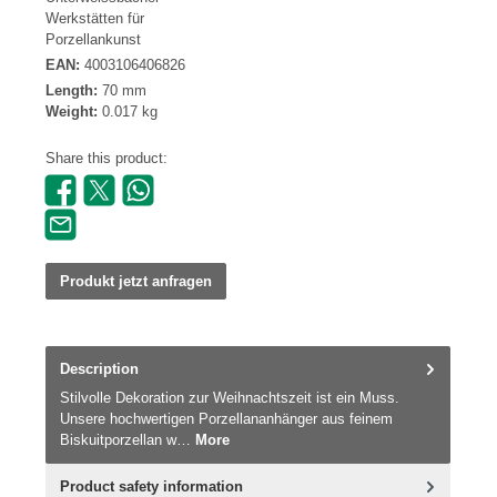
Werkstätten für
Porzellankunst
EAN:
4003106406826
Length:
70 mm
Weight:
0.017 kg
Share this product:
Produkt jetzt anfragen
Description
Stilvolle Dekoration zur Weihnachtszeit ist ein Muss.
Unsere hochwertigen Porzellananhänger aus feinem
Biskuitporzellan w…
More
Product safety information