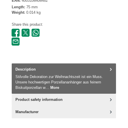
EAN:
4003106406482
Length:
75 mm
Weight:
0.014 kg
Share this product:
Description
Stilvolle Dekoration zur Weihnachtszeit ist ein Muss.
Unsere hochwertigen Porzellananhänger aus feinem
Biskuitporzellan w…
More
Product safety information
Manufacturer