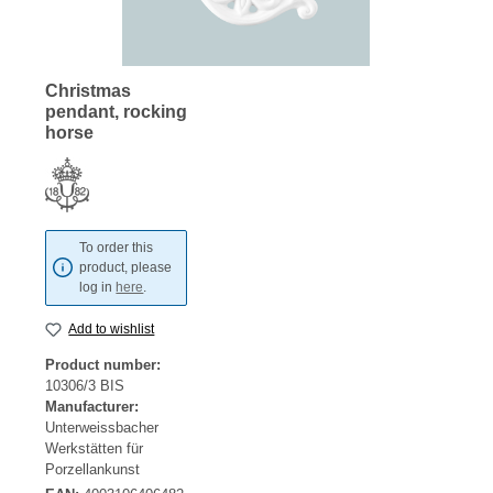
Christmas
pendant, rocking
horse
To order this
product, please
log in
here
.
Add to wishlist
Product number:
10306/3 BIS
Manufacturer:
Unterweissbacher
Werkstätten für
Porzellankunst