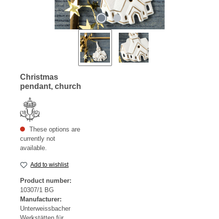
Christmas
pendant, church
These options are
currently not
available.
Add to wishlist
Product number:
10307/1 BG
Manufacturer:
Unterweissbacher
Werkstätten für