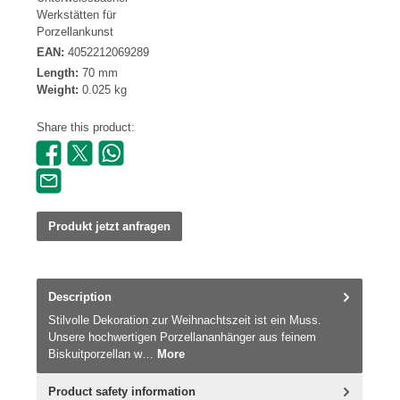
Werkstätten für
Porzellankunst
EAN:
4052212069289
Length:
70 mm
Weight:
0.025 kg
Share this product:
Produkt jetzt anfragen
Description
Stilvolle Dekoration zur Weihnachtszeit ist ein Muss.
Unsere hochwertigen Porzellananhänger aus feinem
Biskuitporzellan w…
More
Product safety information