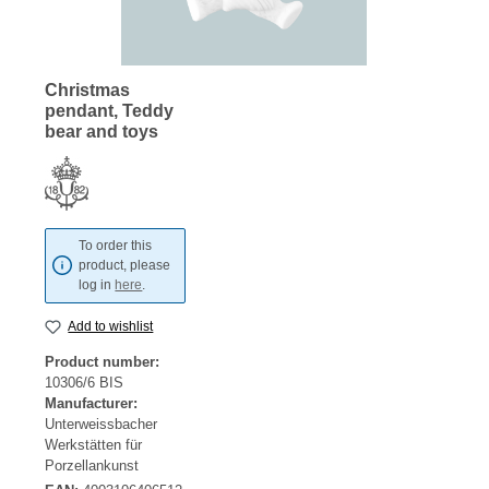
Christmas
pendant, Teddy
bear and toys
To order this
product, please
log in
here
.
Add to wishlist
Product number:
10306/6 BIS
Manufacturer:
Unterweissbacher
Werkstätten für
Porzellankunst