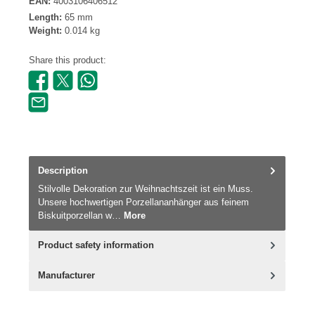
EAN:
4003106406512
Length:
65 mm
Weight:
0.014 kg
Share this product:
Description
Stilvolle Dekoration zur Weihnachtszeit ist ein Muss.
Unsere hochwertigen Porzellananhänger aus feinem
Biskuitporzellan w…
More
Product safety information
Manufacturer