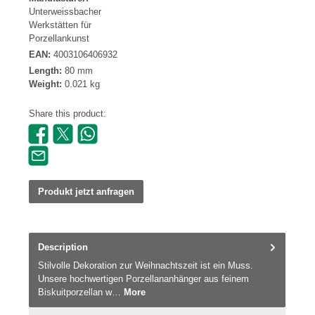
Unterweissbacher
Werkstätten für
Porzellankunst
EAN:
4003106406932
Length:
80 mm
Weight:
0.021 kg
Share this product:
Produkt jetzt anfragen
Description
Stilvolle Dekoration zur Weihnachtszeit ist ein Muss.
Unsere hochwertigen Porzellananhänger aus feinem
Biskuitporzellan w…
More