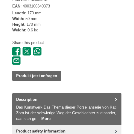
EAN:
4003106340373
Length:
170 mm
Width:
50 mm
Height:
170 mm
Weight:
0.6 kg
Share this product:
Produkt jetzt anfragen
Description
Das Kunstwerk:Das Thema dieser Porzellanserie von Kati
Zorn ist der schwierige Weg der Geschlechter zueinander,
das sich ge…
More
Product safety information