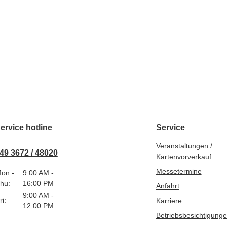
ervice hotline
Service
Veranstaltungen /
49 3672 / 48020
Kartenvorverkauf
Messetermine
on -
9:00 AM -
hu:
16:00 PM
Anfahrt
9:00 AM -
ri:
Karriere
12:00 PM
Betriebsbesichtigung