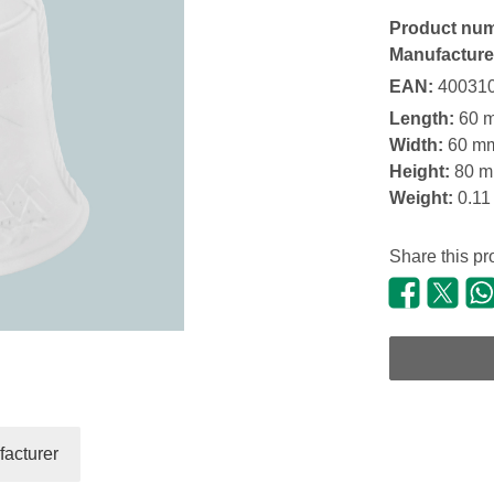
Product nu
Manufacture
EAN:
40031
Length:
60 
Width:
60 m
Height:
80 
Weight:
0.11
Share this pr
acturer