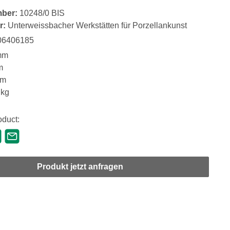
mber:
10248/0 BIS
r:
Unterweissbacher Werkstätten für Porzellankunst
06406185
mm
m
mm
 kg
oduct:
Produkt jetzt anfragen