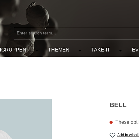
NGRUPPEN
THEMEN
TAKE-IT
EV
from the category MARKEN
e the dropdown menu from the category KÜNSTLER
Open or close the dropdown menu from the
Open or close the dropdow
Open or c
BELL
These optio
Add to wishli