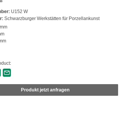
st
mber:
U152 W
r:
Schwarzburger Werkstätten für Porzellankunst
 mm
mm
 mm
oduct:
Produkt jetzt anfragen