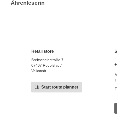
Ährenleserin
Retail store
S
Breitscheidstraße 7
+
07407 Rudolstadt/
Volkstedt
M
T
Start route planner
F