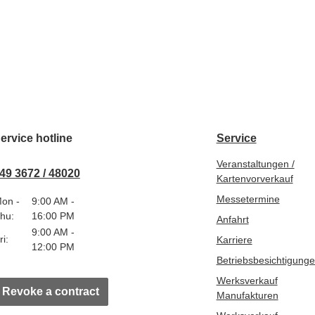
ervice hotline
Service
Veranstaltungen /
49 3672 / 48020
Kartenvorverkauf
Messetermine
on -
9:00 AM -
hu:
16:00 PM
Anfahrt
9:00 AM -
ri:
Karriere
12:00 PM
Betriebsbesichtigung
Werksverkauf
Revoke a contract
Manufakturen