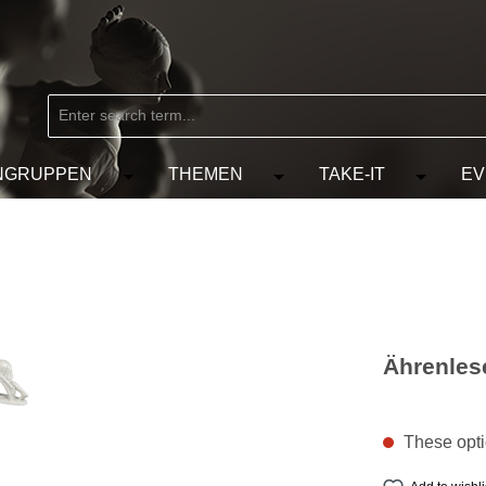
NGRUPPEN
THEMEN
TAKE-IT
EV
from the category MARKEN
e the dropdown menu from the category KÜNSTLER
Open or close the dropdown menu from the
Open or close the dropdow
Open or c
Ährenles
These optio