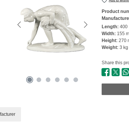
Add to wishli
Product nu
Manufacture
Length:
400
Width:
155 
Height:
270
Weight:
3 kg
Share this pr
acturer