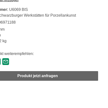
tel hinzufügen
mer:
U6069 BIS
chwarzburger Werkstätten für Porzellankunst
06971188
mm
m
2 kg
kt weiterempfehlen:
Produkt jetzt anfragen