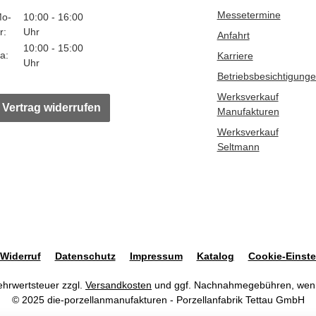
Messetermine
o-
10:00 - 16:00
r:
Uhr
Anfahrt
10:00 - 15:00
a:
Karriere
Uhr
Betriebsbesichtigung
Werksverkauf
Vertrag widerrufen
Manufakturen
Werksverkauf
Seltmann
Widerruf
Datenschutz
Impressum
Katalog
Cookie-Einste
Mehrwertsteuer zzgl.
Versandkosten
und ggf. Nachnahmegebühren, wenn
© 2025 die-porzellanmanufakturen - Porzellanfabrik Tettau GmbH