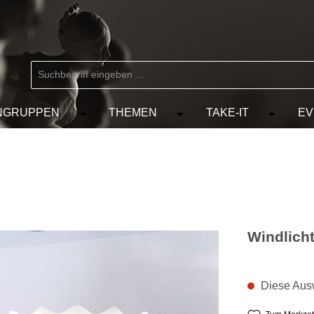
NGRUPPEN
THEMEN
TAKE-IT
EV
 der Kategorie MARKEN
chließe das Dropdown der Kategorie KÜNSTLER
Öffne oder Schließe das Dropdown der Kat
Öffne oder Schließe das D
Öffne od
Windlicht
Diese Ausw