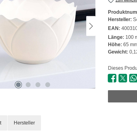
Zum Merkzet
Produktnum
Hersteller:
S
EAN:
40031
Länge:
100 
Höhe:
65 m
Gewicht:
0,1
Dieses Produ
t
Hersteller