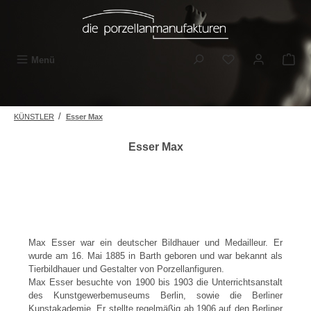
Zum Hauptinhalt springen
Du hast 0 Produkt
Menü
/
KÜNSTLER
Esser Max
Esser Max
Max Esser war ein deutscher Bildhauer und Medailleur. Er
wurde am 16. Mai 1885 in Barth geboren und war bekannt als
Tierbildhauer und Gestalter von Porzellanfiguren.
Max Esser besuchte von 1900 bis 1903 die Unterrichtsanstalt
des Kunstgewerbemuseums Berlin, sowie die Berliner
Kunstakademie. Er stellte regelmäßig ab 1906 auf den Berliner