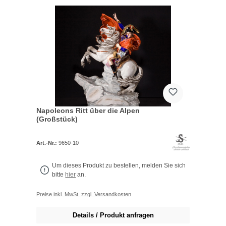
Napoleons Ritt über die Alpen
(Großstück)
Art.-Nr.:
9650-10
Um dieses Produkt zu bestellen, melden Sie sich
bitte
hier
an.
Preise inkl. MwSt. zzgl. Versandkosten
Details / Produkt anfragen