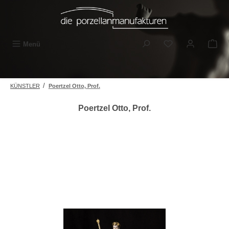
Zum Hauptinhalt springen
Du hast 0 Produkt
Menü
/
KÜNSTLER
Poertzel Otto, Prof.
Poertzel Otto, Prof.