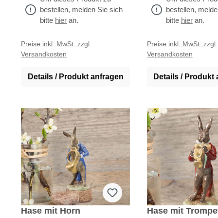
Formensprache. Ideal als
ideales Geschenk f
bestellen, melden Sie sich
bestellen, melde
Geschenk für Sammler und
und Liebhaber. Alle 
bitte
hier
an.
bitte
hier
an.
Liebhaber. Alle unsere Artikel
Artikel aus feinstem
aus feinstem Porzellan werden
werden in unseren 
Preise inkl. MwSt. zzgl.
Preise inkl. MwSt. zzgl.
Versandkosten
Versandkosten
in unseren eigenen
Manufakturen in De
Manufakturen in Deutschland
hergestellt.
Details / Produkt anfragen
Details / Produkt
hergestellt.
Hase mit Horn
Hase mit Trompe