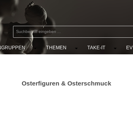
NGRUPPEN
THEMEN
TAKE-IT
EV
 der Kategorie MARKEN
chließe das Dropdown der Kategorie KÜNSTLER
Öffne oder Schließe das Dropdown der Kat
Öffne oder Schließe das D
Öffne od
Osterfiguren & Osterschmuck