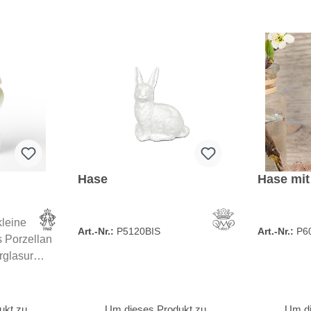
Hase
Hase mit
leine
Art.-Nr.:
P5120BIS
Art.-Nr.:
P6
s Porzellan
erglasur
gestaltete
der für sie
orm. Ein
ukt zu
Um dieses Produkt zu
Um di