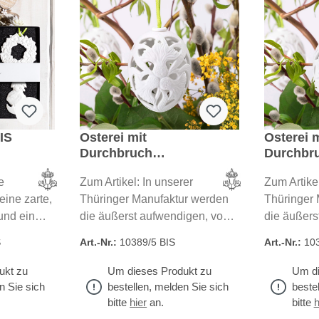
IS
Osterei mit
Osterei m
Durchbruch
Durchbr
"Flockenblume"
"Kornbl
e
Zum Artikel: In unserer
Zum Artikel
eine zarte,
Thüringer Manufaktur werden
Thüringer 
und ein
die äußerst aufwendigen, von
die äußers
er
Hand geschnittenen Ostereier
Hand gesch
S
Art.-Nr.:
10389/5 BIS
Art.-Nr.:
103
n unserer
gefertigt. Aus edlem
gefertigt. 
 in reiner
Bisquitporzellan entstehen
Bisquitpor
ukt zu
Um dieses Produkt zu
Um di
kleine Kunstwerke von
kleine Kun
n Sie sich
bestellen, melden Sie sich
beste
einzigartiger Schönheit. Alle
einzigartig
bitte
hier
an.
bitte
h
unsere Artikel aus feinstem
unsere Art