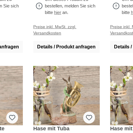
ür Sammler
n Sie sich
bestellen, melden Sie sich
beste
unsere
bitte
hier
an.
bitte
h
 Porzellan
eigenen
Preise inkl. MwSt. zzgl.
Preise inkl.
Versandkosten
Versandkos
utschland
 anfragen
Details / Produkt anfragen
Details 
te
Hase mit Tuba
Hase mit