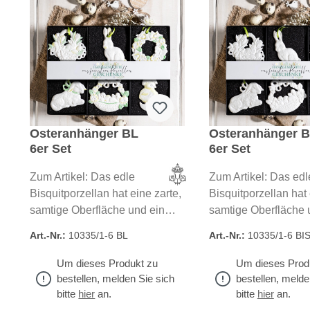
Osteranhänger BL
Osteranhänger B
6er Set
6er Set
Zum Artikel: Das edle
Zum Artikel: Das edl
Bisquitporzellan hat eine zarte,
Bisquitporzellan hat 
samtige Oberfläche und ein
samtige Oberfläche 
strahlendes Weiß. Dekorierte
strahlendes Weiß. D
Art.-Nr.:
10335/1-6 BL
Art.-Nr.:
10335/1-6 BI
Artikel werden zusätzlich mit
Osterschmuck wird i
frühlingsfrischem Grün und
Thüringer Manufaktur
Um dieses Produkt zu
Um dieses Prod
Gelb bemalt. Der
Handarbeit gefertigt.
bestellen, melden Sie sich
bestellen, melde
Osterschmuck wird in unserer
bitte
hier
an.
bitte
hier
an.
Thüringer Manufaktur in reiner