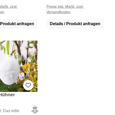
werden in unseren
Porzellan werden in unseren
 MwSt. zzgl.
Preise inkl. MwSt. zzgl.
ten
Versandkosten
trieben in
eigenen Betrieben in
d hergestellt.
Deutschland hergestellt.
/ Produkt anfragen
Details / Produkt anfragen
 Hühner
l: Das edle