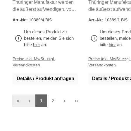
Thüringer Manufaktur werden
Thüringer Manufakt
die äußerst aufwendigen, von
die äußerst aufwend
Hand geschnittenen Ostereier
Hand geschnittenen 
Art.-Nr.:
10389/4 BIS
Art.-Nr.:
10389/1 BIS
gefertigt. Aus edlem
gefertigt. Aus edlem
Bisquitporzellan entstehen
Bisquitporzellan ent
Um dieses Produkt zu
Um dieses Prod
kleine Kunstwerke von
kleine Kunstwerke v
bestellen, melden Sie sich
bestellen, melde
einzigartiger Schönheit. Alle
einzigartiger Schönhe
bitte
hier
an.
bitte
hier
an.
unsere Artikel aus feinstem
unsere Artikel aus f
Porzellan werden in unseren
Porzellan werden in
Preise inkl. MwSt. zzgl.
Preise inkl. MwSt. zzgl.
Versandkosten
Versandkosten
eigenen Betrieben in
eigenen Betrieben i
Deutschland hergestellt.
Deutschland hergeste
Details / Produkt anfragen
Details / Produkt
Seite
Seite
1
2