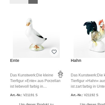
Ente
Hahn
Das Kunstwerk:Die kleine
Das Kunstwerk:Die k
Tierfigur »Ente« aus Porzellan
Tierfigur »Hahn« au
ist liebevoll farbig in
ist zart farbig in Unt
Unterglasur dekoriert. Kati Zorn
dekoriert. Kati Zorn 
Art.-Nr.:
V21191 S
Art.-Nr.:
V21192 S
modellierte diese kleine Figur
diese kleine Figur in 
in der für sie typischen
charakteristischen F
Um dieses Produkt zu
Um dieses Prod