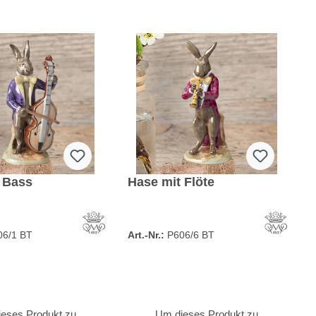
 Bass
Hase mit Flöte
06/1 BT
Art.-Nr.:
P606/6 BT
eses Produkt zu
Um dieses Produkt zu