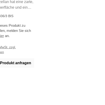
ellan hat eine zarte,
erfläche und ein
s Weiß. Die
36/3 BIS
werden in unserer
Manufaktur in reiner
eses Produkt zu
gefertigt. Alle
llen, melden Sie sich
ikel aus feinstem
ier
an.
werden in unseren
trieben in
 MwSt. zzgl.
ten
d hergestellt.
/ Produkt anfragen