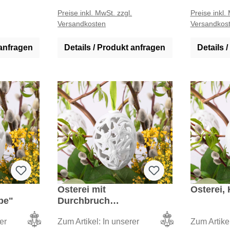
Porzellan werden in unseren
Porzellan 
Preise inkl. MwSt. zzgl.
Preise inkl.
Versandkosten
Versandkos
eigenen Betrieben in
eigenen Be
Deutschland hergestellt.
Deutschlan
 anfragen
Details / Produkt anfragen
Details 
Osterei mit
Osterei,
pe"
Durchbruch
"Waldgoldregen"
er
Zum Artikel: In unserer
Zum Artike