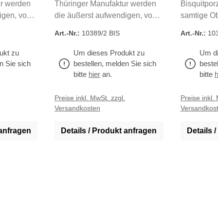
ur werden
Thüringer Manufaktur werden
Bisquitporz
igen, von
die äußerst aufwendigen, von
samtige Ob
Ostereier
Hand geschnittenen Ostereier
strahlende
Art.-Nr.:
10389/2 BIS
Art.-Nr.:
103
gefertigt. Aus edlem
Ostereier 
stehen
Bisquitporzellan entstehen
Thüringer 
ukt zu
Um dieses Produkt zu
Um di
on
kleine Kunstwerke von
Handarbeit 
n Sie sich
bestellen, melden Sie sich
beste
it. Alle
einzigartiger Schönheit. Alle
unsere Art
bitte
hier
an.
bitte
h
einstem
unsere Artikel aus feinstem
Porzellan 
 unseren
Porzellan werden in unseren
eigenen Be
Preise inkl. MwSt. zzgl.
Preise inkl.
Versandkosten
Versandkos
n
eigenen Betrieben in
Deutschlan
llt.
Deutschland hergestellt.
 anfragen
Details / Produkt anfragen
Details 