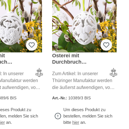
it
Osterei mit
uch
Durchbruch
ume"
"Märzenbecher"
: In unserer
Zum Artikel: In unserer
Manufaktur werden
Thüringer Manufaktur werden
t aufwendigen, von
die äußerst aufwendigen, von
nittenen Ostereier
Hand geschnittenen Ostereier
89/6 BIS
Art.-Nr.:
10389/3 BIS
Aus edlem
gefertigt. Aus edlem
zellan entstehen
Bisquitporzellan entstehen
eses Produkt zu
Um dieses Produkt zu
stwerke von
kleine Kunstwerke von
llen, melden Sie sich
bestellen, melden Sie sich
er Schönheit. Alle
einzigartiger Schönheit. Alle
ier
an.
bitte
hier
an.
ikel aus feinstem
unsere Artikel aus feinstem