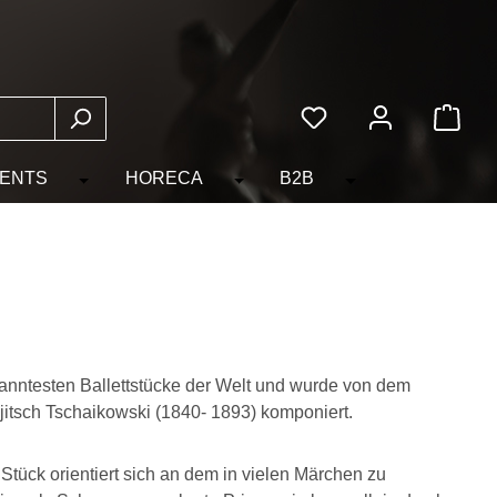
Du hast 0 Produkte auf
ENTS
HORECA
B2B
egorie WARENGRUPPEN
ropdown der Kategorie THEMEN
er Schließe das Dropdown der Kategorie TAKE-IT
Öffne oder Schließe das Dropdown der Kategorie E
Öffne oder Schließe das Dropdo
Öffne oder Schließ
anntesten Ballettstücke der Welt und wurde von dem
ljitsch Tschaikowski (1840- 1893) komponiert.
Stück orientiert sich an dem in vielen Märchen zu