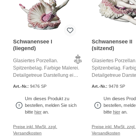
Schwanensee I
Schwanensee II
(liegend)
(sitzend)
Glasiertes Porzellan.
Glasiertes Porzellan
Spitzenbelag. Farbige Malerei.
Spitzenbelag. Farbig
Detailgetreue Darstellung einer
Detailgetreue Darste
Ballet-Szene nach der Musik
Ballet-Szene nach d
Art.-Nr.:
9476 SP
Art.-Nr.:
9478 SP
von Tschaikowsky. Alle unsere
von Tschaikowsky. A
Artikel aus feinstem Porzellan
Artikel aus feinstem
Um dieses Produkt zu
Um dieses Prod
werden in unseren eigenen
werden in unseren 
bestellen, melden Sie sich
bestellen, melde
Betrieben in Deutschland
Betrieben in Deutsc
bitte
hier
an.
bitte
hier
an.
hergestellt.
hergestellt.
Preise inkl. MwSt. zzgl.
Preise inkl. MwSt. zzgl.
Versandkosten
Versandkosten