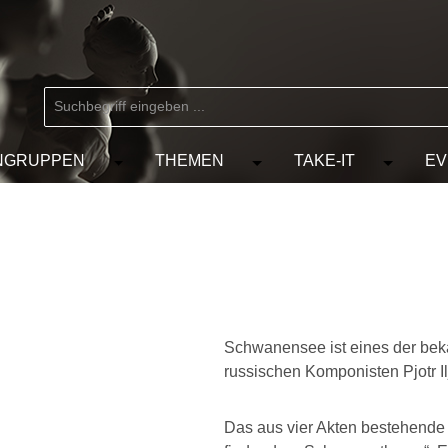
NGRUPPEN
THEMEN
TAKE-IT
EV
 der Kategorie MARKEN
chließe das Dropdown der Kategorie KÜNSTLER
Öffne oder Schließe das Dropdown der Kat
Öffne oder Schließe das D
Öffne od
Schwanensee ist eines der bek
russischen Komponisten Pjotr I
Das aus vier Akten bestehende 