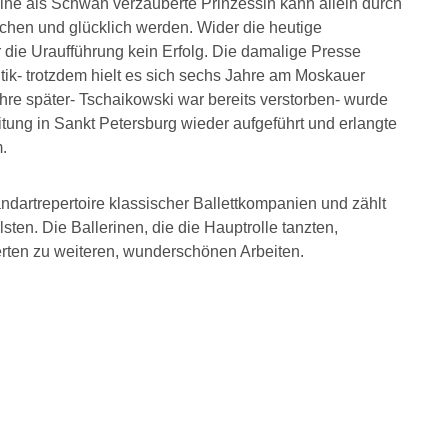
ne als Schwan verzauberte Prinzessin kann allein durch
echen und glücklich werden.
Wider die heutige
 die Uraufführung kein Erfolg. Die damalige Presse
itik- trotzdem hielt es sich sechs Jahre am Moskauer
ahre später- Tschaikowski war bereits verstorben- wurde
ung in Sankt Petersburg wieder aufgeführt und erlangte
.
dartrepertoire klassischer Ballettkompanien und zählt
lsten.
Die Ballerinen, die die Hauptrolle tanzten,
erten zu weiteren, wunderschönen Arbeiten.