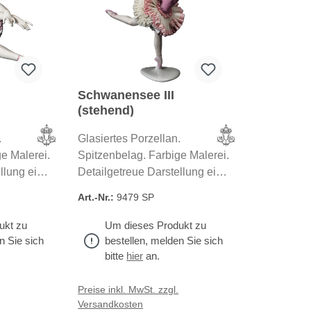
Schwanensee III
(stehend)
.
Glasiertes Porzellan.
e Malerei.
Spitzenbelag. Farbige Malerei.
llung einer
Detailgetreue Darstellung einer
er Musik
Ballet-Szene nach der Musik
Art.-Nr.:
9479 SP
lle unsere
von Tschaikowsky. Alle unsere
 Porzellan
Artikel aus feinstem Porzellan
ukt zu
Um dieses Produkt zu
eigenen
werden in unseren eigenen
n Sie sich
bestellen, melden Sie sich
hland
Betrieben in Deutschland
bitte
hier
an.
hergestellt.
Preise inkl. MwSt. zzgl.
Versandkosten