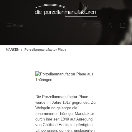
Zum Hauptinhalt springen
Du hast 0 Produkt
Menü
/
MARKEN
Porzellanmanufactur Plaue
Die Porzellanmanufactur Plaue
wurde im Jahre 1817 gegründet. Zur
Weltgeltung gelangte die
renommierte Thüringer Manufaktur
durch ihre seit 1849 auf Anregung
von Gottfried Henklein gefertigten
Lithophanien: dünnen, unglasierten