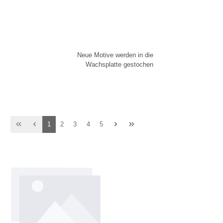
Neue Motive werden in die
Wachsplatte gestochen
Seite
Seite
Seite
Seite
Seite
1
2
3
4
5