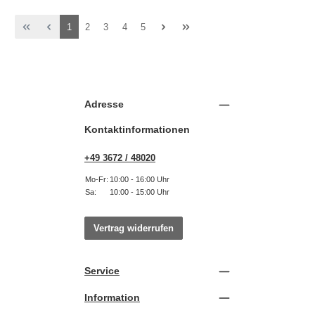
Seite
Seite
Seite
Seite
Seite
1
2
3
4
5
Adresse
Kontaktinformationen
+49 3672 / 48020
Mo-Fr:
10:00 - 16:00 Uhr
Sa:
10:00 - 15:00 Uhr
Vertrag widerrufen
Service
Information