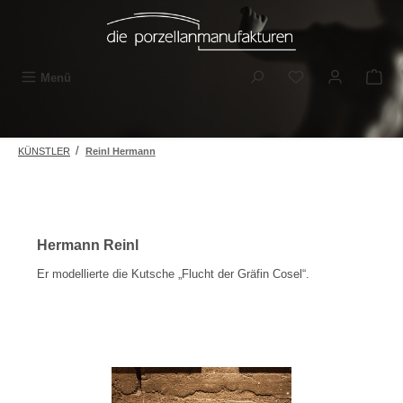
Zum Hauptinhalt springen
Du hast 0 Produkt
Menü
/
KÜNSTLER
Reinl Hermann
Hermann Reinl
Er modellierte die Kutsche „Flucht der Gräfin Cosel“.