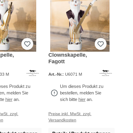
pelle,
Clownskapelle,
Fagott
33 M
Art.-Nr.:
U6071 M
ses Produkt zu
Um dieses Produkt zu
len, melden Sie
bestellen, melden Sie
tte
hier
an.
sich bitte
hier
an.
MwSt. zzgl.
Preise inkl. MwSt. zzgl.
en
Versandkosten