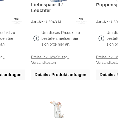
Liebespaar II /
Puppensp
Leuchter
Art.-Nr.:
U6043 M
Art.-Nr.:
U60
odukt zu
Um dieses Produkt zu
Um die
lden Sie
bestellen, melden Sie
bestel
an.
sich bitte
hier
an.
sich bi
gl.
Preise inkl. MwSt. zzgl.
Preise inkl. 
Versandkosten
Versandkost
kt anfragen
Details / Produkt anfragen
Details /