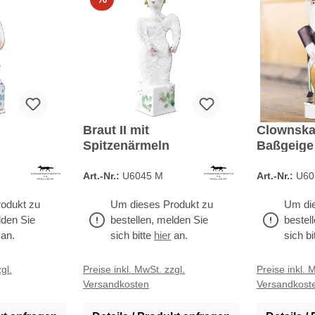
Braut II mit
Clownska
Spitzenärmeln
Baßgeige
Art.-Nr.:
U6045 M
Art.-Nr.:
U60
odukt zu
Um dieses Produkt zu
Um die
lden Sie
bestellen, melden Sie
bestel
an.
sich bitte
hier
an.
sich bi
gl.
Preise inkl. MwSt. zzgl.
Preise inkl. 
Versandkosten
Versandkost