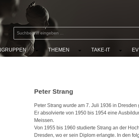
NGRUPPEN
THEMEN
TAKE-IT
EV
 der Kategorie MARKEN
chließe das Dropdown der Kategorie KÜNSTLER
Öffne oder Schließe das Dropdown der Kat
Öffne oder Schließe das D
Öffne od
Peter Strang
Peter Strang wurde am 7. Juli 1936 in Dresden
Er absolvierte von 1950 bis 1954 eine Ausbildu
Meissen.
Von 1955 bis 1960 studierte Strang an der Hoch
Dresden, wo er sein Diplom erlangte. In den fo