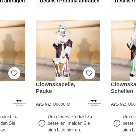
kt anfragen
Details / Produkt anfragen
Details /
,
Clownskapelle,
Clownska
Pauke
Schellen
Art.-Nr.:
U6080 M
Art.-Nr.:
U60
odukt zu
Um dieses Produkt zu
Um die
lden Sie
bestellen, melden Sie
bestel
an.
sich bitte
hier
an.
sich bi