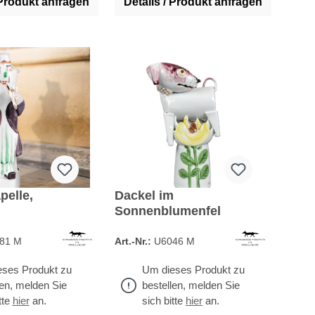
 Produkt anfragen
Details / Produkt anfragen
pelle,
Dackel im
Sonnenblumenfel
d
81 M
Art.-Nr.:
U6046 M
ses Produkt zu
Um dieses Produkt zu
len, melden Sie
bestellen, melden Sie
tte
hier
an.
sich bitte
hier
an.