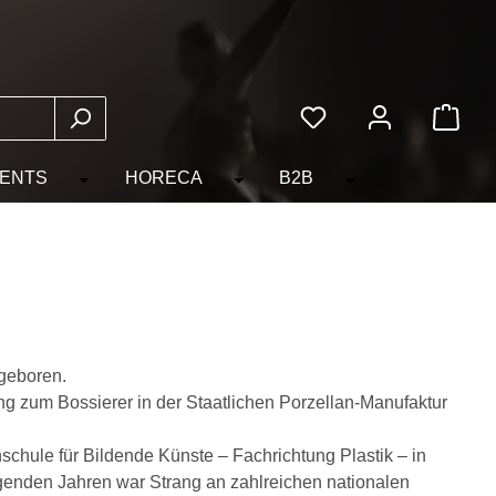
Du hast 0 Produkte auf
ENTS
HORECA
B2B
egorie WARENGRUPPEN
ropdown der Kategorie THEMEN
er Schließe das Dropdown der Kategorie TAKE-IT
Öffne oder Schließe das Dropdown der Kategorie E
Öffne oder Schließe das Dropdo
Öffne oder Schließ
 geboren.
ng zum Bossierer in der Staatlichen Porzellan-Manufaktur
schule für Bildende Künste – Fachrichtung Plastik – in
lgenden Jahren war Strang an zahlreichen nationalen