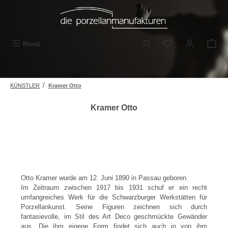
Zum Hauptinhalt springen
Du hast 0 Produkt
Menü
/
KÜNSTLER
Kramer Otto
Kramer Otto
Otto Kramer wurde am 12. Juni 1890 in Passau geboren.
Im Zeitraum zwischen 1917 bis 1931 schuf er ein recht
umfangreiches Werk für die Schwarzburger Werkstätten für
Porzellankunst. Seine Figuren zeichnen sich durch
fantasievolle, im Stil des Art Deco geschmückte Gewänder
aus. Die ihm eigene Form findet sich auch in von ihm