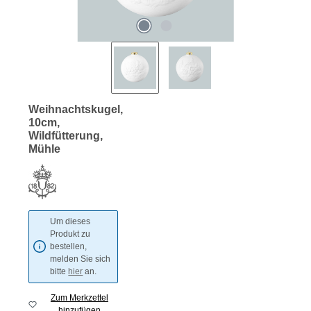
Weihnachtskugel,
10cm,
Wildfütterung,
Mühle
Um dieses
Produkt zu
bestellen,
melden Sie sich
bitte
hier
an.
Zum Merkzettel
hinzufügen