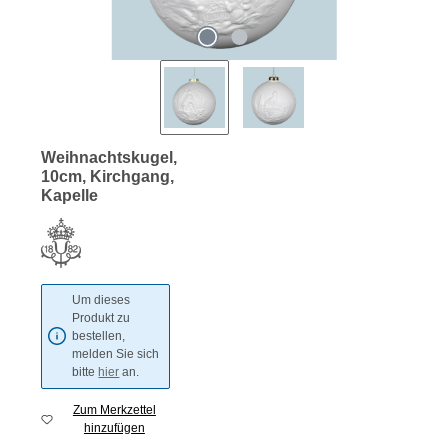
Weihnachtskugel,
10cm, Kirchgang,
Kapelle
Um dieses
Produkt zu
bestellen,
melden Sie sich
bitte
hier
an.
Zum Merkzettel
hinzufügen