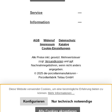
Service
Information
AGB
Widerruf
Datenschutz
Impressum
Katalog
Cookie-Einstellungen
Alle Preise inkl. gesetzl. Mehrwertsteuer
zzgl.
Versandkosten
und ggf.
Nachnahmegebühren, wenn nicht anders
angegeben.
© 2025 die-porzellanmanufakturen -
Porzellanfabrik Tettau GmbH
Diese Website verwendet Cookies, um eine bestmögliche Erfahrung bieten zu
können.
Mehr Informationen ...
Konfigurieren
Nur technisch notwendige
Werkzeugleiste anzeigen
Alle Cookies akzeptieren