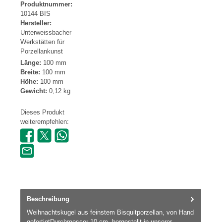
Produktnummer:
10144 BIS
Hersteller:
Unterweissbacher
Werkstätten für
Porzellankunst
Länge:
100 mm
Breite:
100 mm
Höhe:
100 mm
Gewicht:
0,12 kg
Dieses Produkt
weiterempfehlen:
Beschreibung
Weihnachtskugel aus feinstem Bisquitporzellan, von Hand
gefertigtDurchmesser 10 cm, hergestellt in unserer