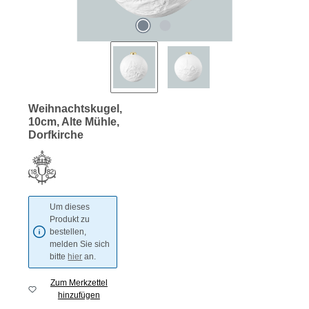
Weihnachtskugel,
10cm, Alte Mühle,
Dorfkirche
Um dieses
Produkt zu
bestellen,
melden Sie sich
bitte
hier
an.
Zum Merkzettel
hinzufügen