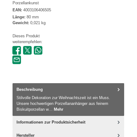
Porzellankunst
EAN:
4003106406505
Länge:
80 mm
Gewicht:
0,021 kg
Dieses Produkt
weiterempfehlen:
Beschreibung
Stilvolle Dekoration zur Weihnachtszeit ist ein Muss.
Unsere hochwertigen Porzellananhänger aus feinem
Biskuitporzellan w…
Mehr
Informationen zur Produktsicherheit
Hersteller